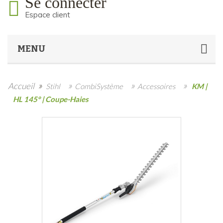
Se connecter
Espace client
MENU
»
»
»
»
Accueil
Stihl
CombiSystème
Accessoires
KM |
HL 145° | Coupe-Haies