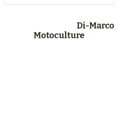
Les engagements
Di-Marco
Motoculture
Paiements
sécurisés
Plus de 48 ans
d’expérience
Service client