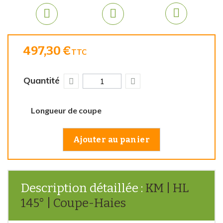
497,30 €
TTC
Quantité
Longueur de coupe
Ajouter au panier
Description détaillée :
KM | HL
145° | Coupe-Haies