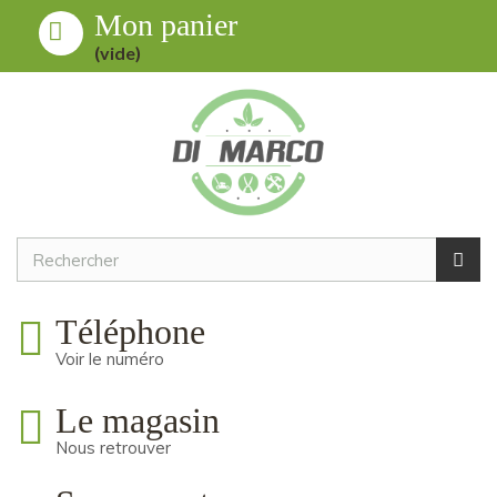
Mon panier
Toggle
MENU
(vide)
navigation
Téléphone
Voir le numéro
Le magasin
Nous retrouver