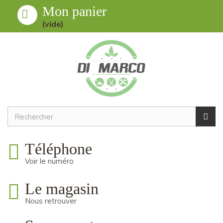
Mon panier
Toggle
MENU
(vide)
navigation
Téléphone
Voir le numéro
Le magasin
Nous retrouver