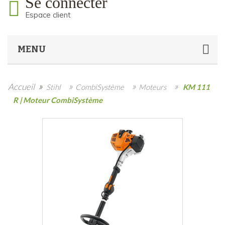
Se connecter
Espace client
MENU
»
»
»
»
Accueil
Stihl
CombiSystème
Moteurs
KM 111
R | Moteur CombiSystème