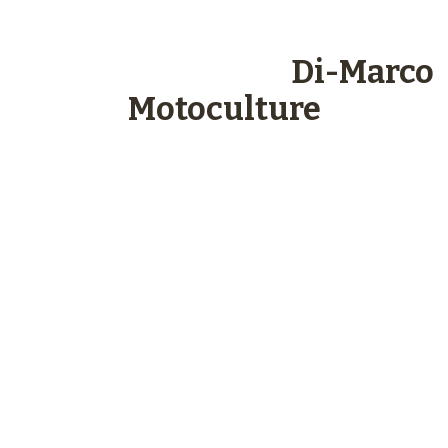
Les engagements
Di-Marco
Motoculture
Paiements
sécurisés
Plus de 48 ans
d’expérience
Service client
à votre écoute