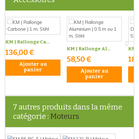
KM | Rallonge Ca...
KM | Rallonge Al...
KM |
136,00 €
58,50 €
183
Ajouter au
panier
Ajouter au
panier
7 autres produits dans la même
catégorie :
Moteurs