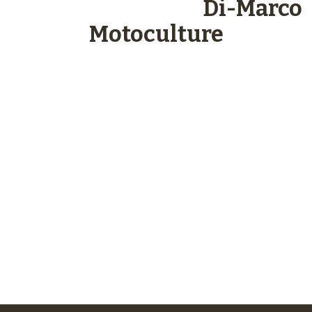
Les engagements
Di-Marco
Motoculture
Paiements
sécurisés
Plus de 48 ans
d’expérience
Service client
à votre écoute