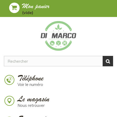
Mon panier
Toggle
MENU
(vide)
navigation
Téléphone
Voir le numéro
Le magasin
Nous retrouver