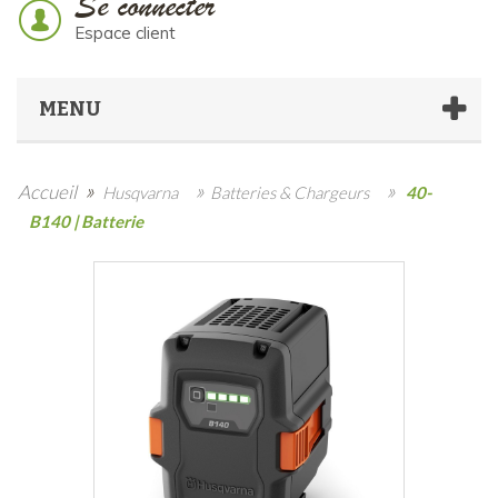
Se connecter
Espace client
MENU
»
»
»
Accueil
Husqvarna
Batteries & Chargeurs
40-
B140 | Batterie