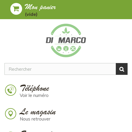
Mon panier
Toggle
MENU
(vide)
navigation
Téléphone
Voir le numéro
Le magasin
Nous retrouver