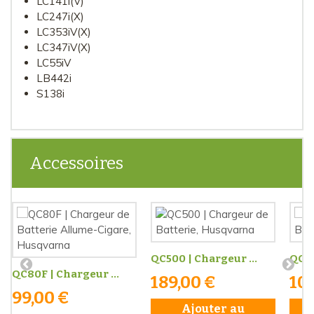
LC141i(V)
LC247i(X)
LC353iV(X)
LC347iV(X)
LC55iV
LB442i
S138i
Accessoires
QC500 | Chargeur ...
QC25
QC80F | Chargeur ...
189,00 €
10
99,00 €
Ajouter au