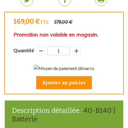
169,00 €
179,00 €
TTC
Promotion non valable en magasin.
Quantité
Ajouter au panier
Description détaillée :
40-B140 |
Batterie