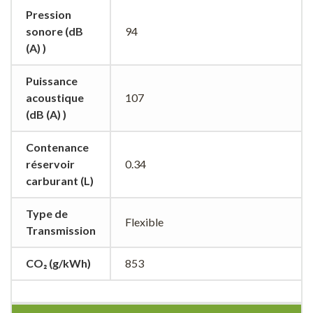
Pression
sonore (dB
94
(A) )
Puissance
acoustique
107
(dB (A) )
Contenance
réservoir
0.34
carburant (L)
Type de
Flexible
Transmission
CO₂ (g/kWh)
853