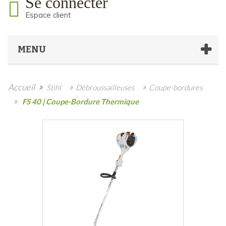
Se connecter
Espace client
MENU
»
»
»
Accueil
Stihl
Débroussailleuses
Coupe-bordures
»
FS 40 | Coupe-Bordure Thermique