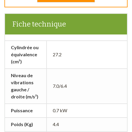
Fiche technique
Cylindrée ou
équivalence
27.2
(cm³)
Niveau de
vibrations
7.0/6.4
gauche /
droite (m/s²)
Puissance
0.7 kW
Poids (Kg)
4.4