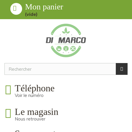
Mon panier
Toggle
MENU
(vide)
navigation
Téléphone
Voir le numéro
Le magasin
Nous retrouver