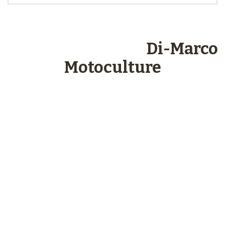
Les engagements
Di-Marco
Motoculture
Paiements
sécurisés
Plus de 48 ans
d’expérience
Service client