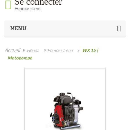
Se connecter
Espace client
MENU
»
»
»
Accueil
Honda
Pompes à eau
WX 15 |
Motopompe