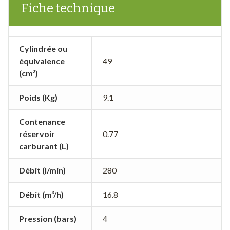
Fiche technique
Cylindrée ou
équivalence
49
(cm³)
Poids (Kg)
9.1
Contenance
réservoir
0.77
carburant (L)
Débit (l/min)
280
Débit (m³/h)
16.8
Pression (bars)
4