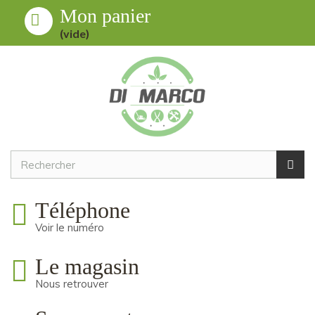
Mon panier
Toggle
MENU
(vide)
navigation
Téléphone
Voir le numéro
Le magasin
Nous retrouver