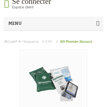
Se connecter
Espace client
MENU
»
»
»
Accueil
Husqvarna
E.P.I.
Kit Premier Secours