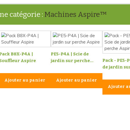
me catégorie :
Machines Aspire™
Pack B8X-P4A |
PE5-P4A | Scie de
Pack - PE5-P
Souffleur Aspire
jardin sur perche...
de jardin sur
Ajouter au panier
Ajouter au panier
Ajouter a