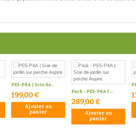
PE5-P4A | Scie de...
PE
Pack - PE5-P4A | ...
199,00 €
1
289,00 €
Ajouter au
panier
Ajouter au
panier