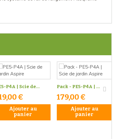
5-P4A | Scie de...
Pack - PE5-P4A | ...
H50-P4A |
19,00 €
179,00 €
125,0
Ajouter au
Ajouter au
Aj
panier
panier