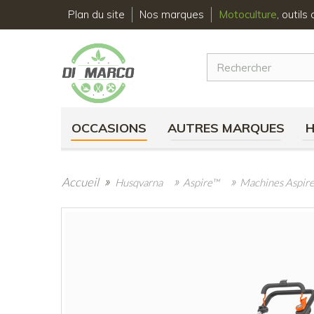
Plan du site
Nos marques
Motoculture
, outil
OCCASIONS
AUTRES MARQUES
»
»
»
Accueil
Husqvarna
Aspire™
Machines Aspir