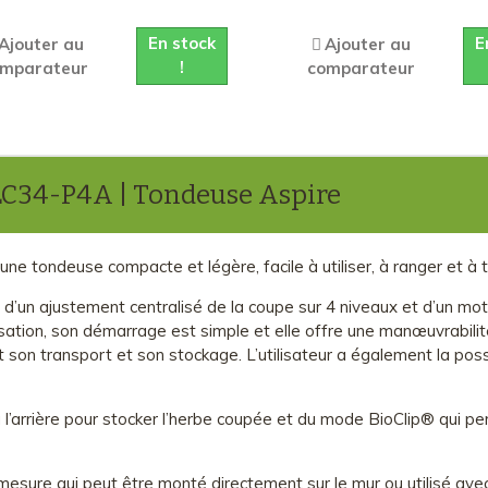
En stock
E
Ajouter au
Ajouter au
!
omparateur
comparateur
LC34-P4A | Tondeuse Aspire
tondeuse compacte et légère, facile à utiliser, à ranger et à t
, d’un ajustement centralisé de la coupe sur 4 niveaux et d’un m
sation, son démarrage est simple et elle offre une manœuvrabilit
tent son transport et son stockage. L’utilisateur a également la pos
arrière pour stocker l’herbe coupée et du mode BioClip® qui perm
 mesure qui peut être monté directement sur le mur ou utilisé a