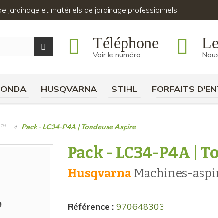
s de jardinage et matériels de jardinage professionnels
Téléphone
Le
Voir le numéro
Nous
HONDA
HUSQVARNA
STIHL
FORFAITS D'EN
»
e™
Pack - LC34-P4A | Tondeuse Aspire
Pack - LC34-P4A | T
Husqvarna
machines-asp
Référence :
970648303