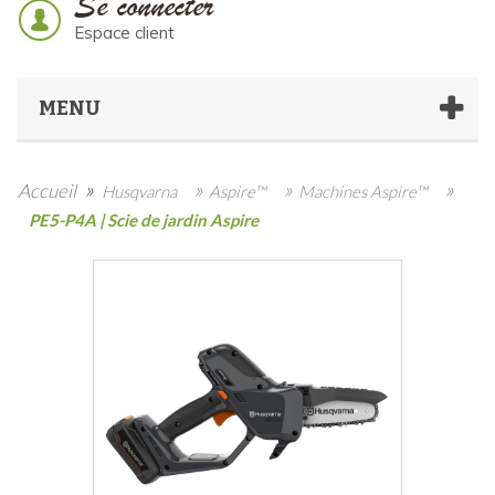
Se connecter
Espace client
MENU
»
»
»
»
Accueil
Husqvarna
Aspire™
Machines Aspire™
PE5-P4A | Scie de jardin Aspire