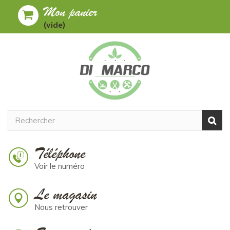
Mon panier
Toggle
MENU
(vide)
navigation
Téléphone
Voir le numéro
Le magasin
Nous retrouver