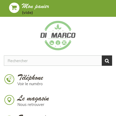
Mon panier
Toggle
MENU
(vide)
navigation
Téléphone
Voir le numéro
Le magasin
Nous retrouver