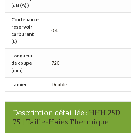
(dB (A) )
Contenance
réservoir
0.4
carburant
(L)
Longueur
de coupe
720
(mm)
Lamier
Double
Description détaillée :
HHH 25D
75 | Taille-Haies Thermique