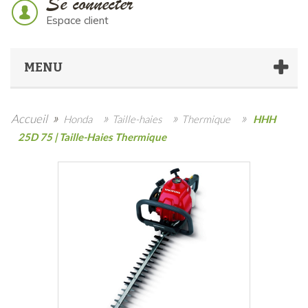
Se connecter
Espace client
MENU
»
»
»
»
Accueil
Honda
Taille-haies
Thermique
HHH
25D 75 | Taille-Haies Thermique