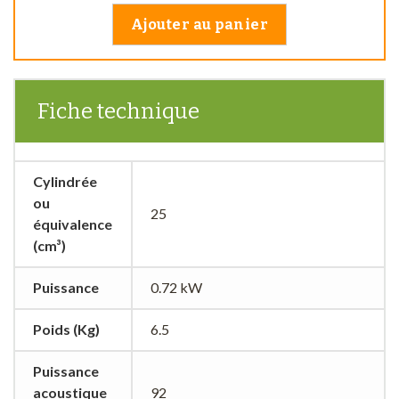
Ajouter au panier
Fiche technique
Cylindrée
ou
25
équivalence
(cm³)
Puissance
0.72 kW
Poids (Kg)
6.5
Puissance
acoustique
92