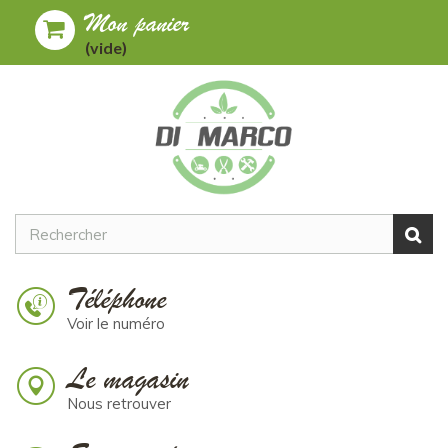
Mon panier
Toggle
MENU
(vide)
navigation
Téléphone
Voir le numéro
Le magasin
Nous retrouver