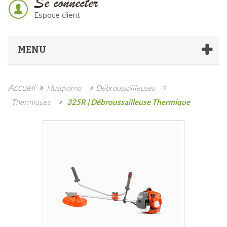
Se connecter
Espace client
MENU
»
»
»
Accueil
Husqvarna
Débroussailleuses
»
Thermiques
325R | Débroussailleuse Thermique