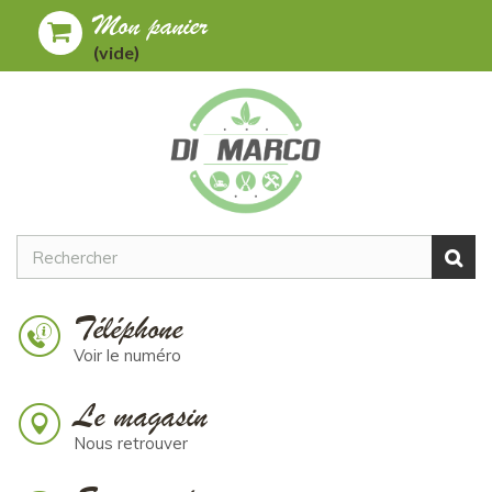
Mon panier
Toggle
MENU
(vide)
navigation
Téléphone
Voir le numéro
Le magasin
Nous retrouver