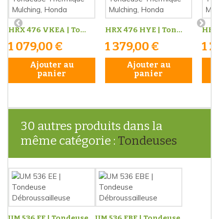
HRX 476 VKEA | To...
HRX 476 HYE | Ton...
HRX 
1 079,00 €
1 379,00 €
1 2
Ajouter au
Ajouter au
panier
panier
30 autres produits dans la
même catégorie :
Tondeuses
UM 536 EE | Tondeuse
UM 536 EBE | Tondeuse