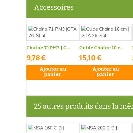
Accessoires
Chaîne 71 PM3 | G...
Guide Chaîne 10 c...
9,78 €
15,10 €
Ajouter au
Ajouter au
panier
panier
25 autres produits dans la mê