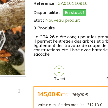
Référence :
GA010116910
Disponibilité :
En stock !
État :
Nouveau produit
3
Produits
Le GTA 26 a été conçu pour les proprié
Il permet l'entretien des arbres et ar
également des travaux de coupe de bo
constructions, etc. Livré avec batteri
sacoche.
Tweet
145,00 €
169,00 €
TTC
Valeur cumulée des produits :
212,13 €