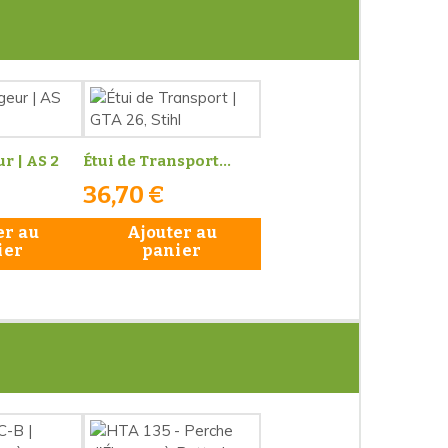
r | AS 2
Étui de Transport...
36,70 €
er au
Ajouter au
ier
panier