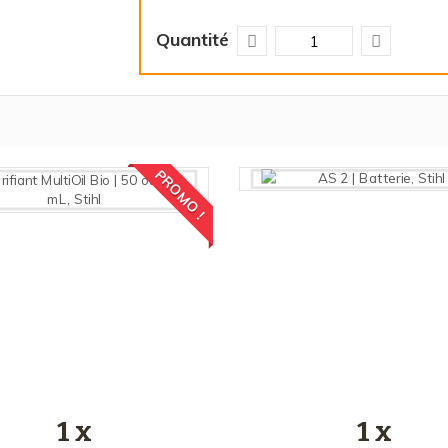
Quantité
PROMO !
1 x
1 x