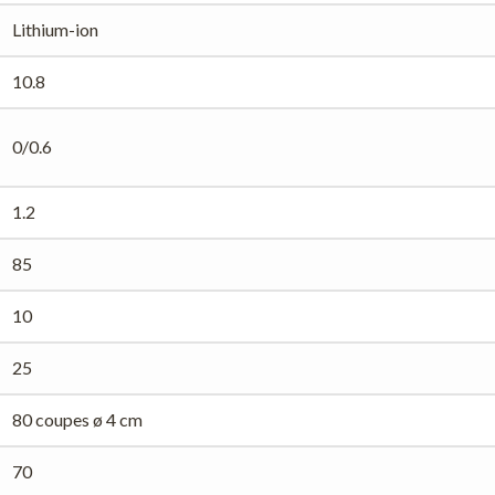
Lithium-ion
10.8
0/0.6
1.2
85
10
25
80 coupes ø 4 cm
70