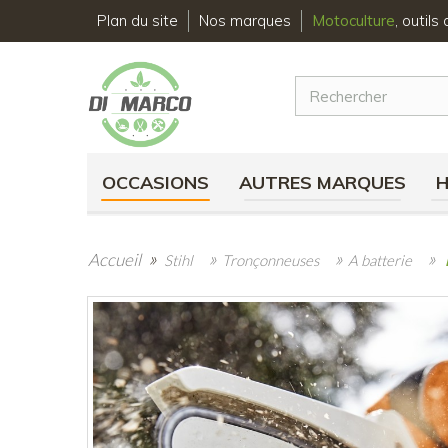
Plan du site
Nos marques
Motoculture
, outil
OCCASIONS
AUTRES MARQUES
»
»
»
»
Accueil
Stihl
Tronçonneuses
A batterie