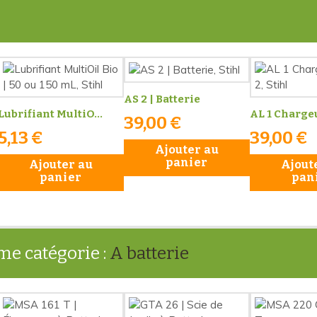
AS 2 | Batterie
Lubrifiant MultiO...
AL 1 Chargeu
39,00 €
5,13 €
39,00 €
Ajouter au
panier
Ajouter au
Ajout
panier
pan
me catégorie :
A batterie