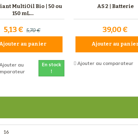
iant MultiOil Bio | 50 ou
AS 2 | Batterie
150 mL...
5,13 €
39,00 €
5,70 €
Ajouter au panier
Ajouter au panie
Ajouter au comparateur
En stock
Ajouter au
!
omparateur
16