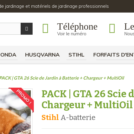
s de jardinage et matériels de jardinage professionnels
Téléphone
Le
Voir le numéro
Nous
HONDA
HUSQVARNA
STIHL
FORFAITS D'EN
PACK | GTA 26 Scie de Jardin à Batterie + Chargeur + MultiOil
PACK | GTA 26 Scie d
PROMO !
Chargeur + MultiOil
Stihl
a-batterie