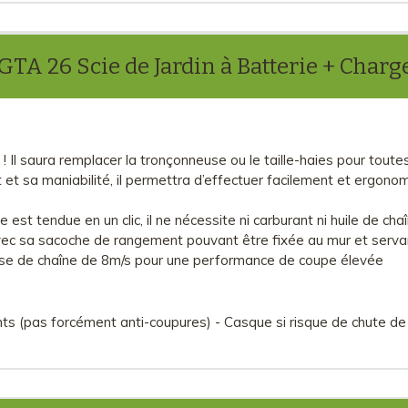
GTA 26 Scie de Jardin à Batterie + Charg
s ! Il saura remplacer la tronçonneuse ou le taille-haies pour tou
t et sa maniabilité, il permettra d’effectuer facilement et ergo
 est tendue en un clic, il ne nécessite ni carburant ni huile de chaîn
avec sa sacoche de rangement pouvant être fixée au mur et servan
esse de chaîne de 8m/s pour une performance de coupe élevée
ants (pas forcément anti-coupures) - Casque si risque de chute de