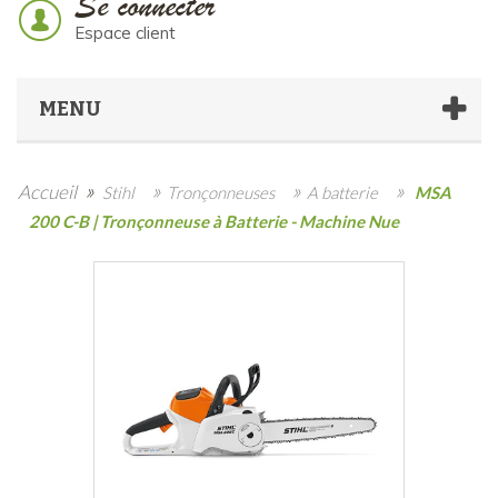
Se connecter
Espace client
MENU
»
»
»
»
Accueil
Stihl
Tronçonneuses
A batterie
MSA
200 C-B | Tronçonneuse à Batterie - Machine Nue