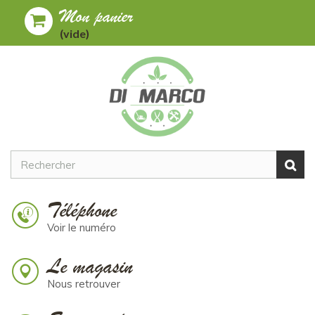
Mon panier
Toggle
MENU
(vide)
navigation
Téléphone
Voir le numéro
Le magasin
Nous retrouver