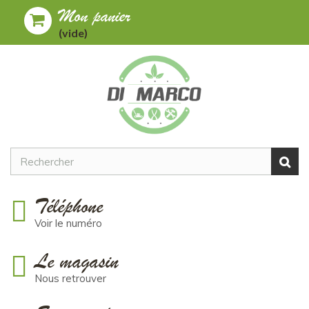
Mon panier
Toggle
MENU
(vide)
navigation
Téléphone
Voir le numéro
Le magasin
Nous retrouver