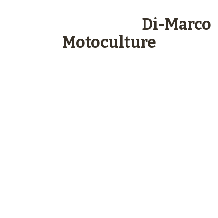
Les engagements
Di-Marco
Motoculture
Paiements
sécurisés
Plus de 48 ans
d’expérience
Service client
à votre écoute