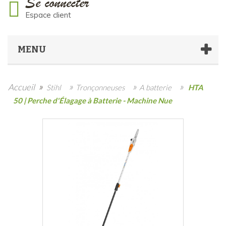
Se connecter
Espace client
MENU
»
»
»
»
Accueil
Stihl
Tronçonneuses
A batterie
HTA
50 | Perche d'Élagage à Batterie - Machine Nue