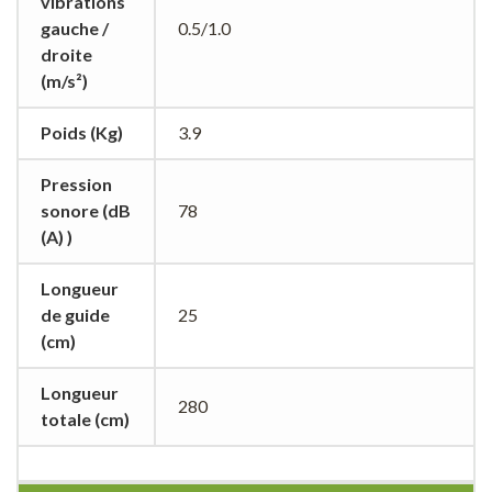
vibrations
gauche /
0.5/1.0
droite
(m/s²)
Poids (Kg)
3.9
Pression
sonore (dB
78
(A) )
Longueur
de guide
25
(cm)
Longueur
280
totale (cm)