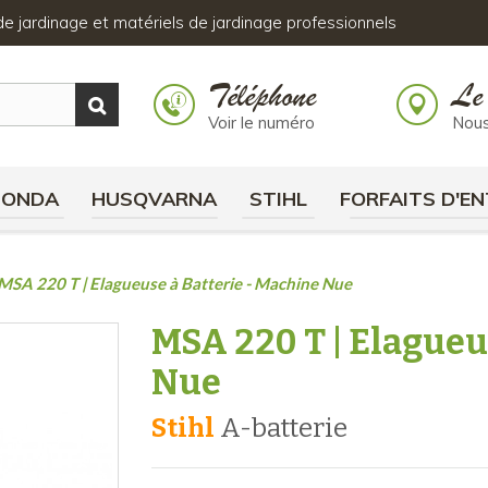
s de jardinage et matériels de jardinage professionnels
Téléphone
Le
Voir le numéro
Nous
HONDA
HUSQVARNA
STIHL
FORFAITS D'EN
MSA 220 T | Elagueuse à Batterie - Machine Nue
MSA 220 T | Elagueu
Nue
Stihl
a-batterie