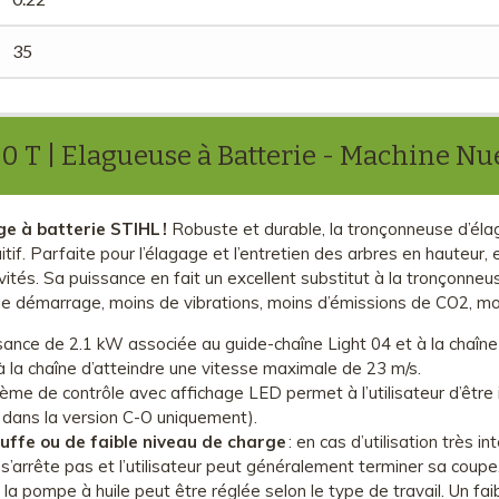
35
 T | Elagueuse à Batterie - Machine Nu
e à batterie STIHL !
Robuste et durable, la tronçonneuse d’é
tif. Parfaite pour l’élagage et l’entretien des arbres en hauteur
ivités. Sa puissance en fait un excellent substitut à la tronçonn
é de démarrage, moins de vibrations, moins d’émissions de CO2, m
ssance de 2.1 kW associée au guide-chaîne Light 04 et à la chaîne
la chaîne d’atteindre une vitesse maximale de 23 m/s.
tème de contrôle avec affichage LED permet à l’utilisateur d’être 
 - dans la version C-O uniquement).
uffe ou de faible niveau de charge
: en cas d’utilisation très in
’arrête pas et l’utilisateur peut généralement terminer sa coupe
 la pompe à huile peut être réglée selon le type de travail. Un f