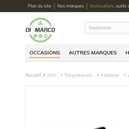
Plan du site
Nos marques
Motoculture
, outil
OCCASIONS
AUTRES MARQUES
»
»
»
»
Accueil
Stihl
Tronçonneuses
A batterie