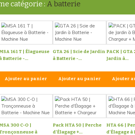
me catégorie :
A batterie
MSA 161 T | Élagueuse
GTA 26 | Scie de Jardin
PACK | GTA 
à Batterie -...
à Batterie -...
Jardin à...
Ajouter au panier
Ajouter au panier
Ajouter a
MSA 300 C-O |
Pack HTA 50 | Perche
HTA 66 | Pe
Tronçonneuse à
d'Élagage +...
d'Élagage à B