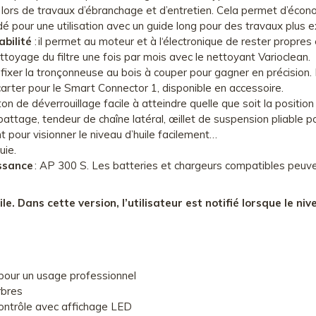
 lors de travaux d’ébranchage et d’entretien. Cela permet d’écono
 pour une utilisation avec un guide long pour des travaux plus e
abilité
: il permet au moteur et à l‘électronique de rester propre
toyage du filtre une fois par mois avec le nettoyant Varioclean.
 fixer la tronçonneuse au bois à couper pour gagner en précision.
arter pour le Smart Connector 1, disponible en accessoire.
on de déverrouillage facile à atteindre quelle que soit la position
’abattage, tendeur de chaîne latéral, œillet de suspension pliable
nt pour visionner le niveau d’huile facilement…
uie.
ssance
: AP 300 S. Les batteries et chargeurs compatibles peuven
e. Dans cette version, l’utilisateur est notifié lorsque le niv
pour un usage professionnel
rbres
ontrôle avec affichage LED