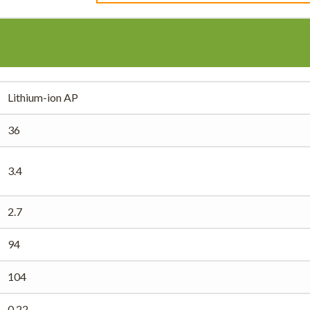
Lithium-ion AP
36
3.4
2.7
94
104
0.22